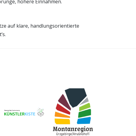
bsprünge, höhere Einnahmen.
tze auf klare, handlungsorientierte
’s.