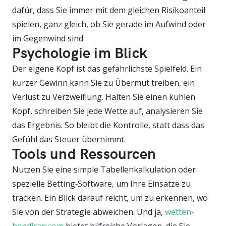
dafür, dass Sie immer mit dem gleichen Risikoanteil
spielen, ganz gleich, ob Sie gerade im Aufwind oder
im Gegenwind sind.
Psychologie im Blick
Der eigene Kopf ist das gefährlichste Spielfeld. Ein
kurzer Gewinn kann Sie zu Übermut treiben, ein
Verlust zu Verzweiflung. Halten Sie einen kühlen
Kopf, schreiben Sie jede Wette auf, analysieren Sie
das Ergebnis. So bleibt die Kontrolle, statt dass das
Gefühl das Steuer übernimmt.
Tools und Ressourcen
Nutzen Sie eine simple Tabellenkalkulation oder
spezielle Betting‑Software, um Ihre Einsätze zu
tracken. Ein Blick darauf reicht, um zu erkennen, wo
Sie von der Strategie abweichen. Und ja,
wetten-