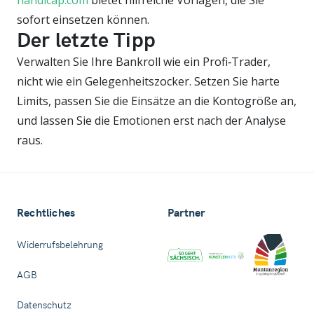
handicap.com
bietet hilfreiche Vorlagen, die Sie
sofort einsetzen können.
Der letzte Tipp
Verwalten Sie Ihre Bankroll wie ein Profi‑Trader,
nicht wie ein Gelegenheitszocker. Setzen Sie harte
Limits, passen Sie die Einsätze an die Kontogröße an,
und lassen Sie die Emotionen erst nach der Analyse
raus.
Rechtliches
Partner
Widerrufsbelehrung
AGB
Datenschutz