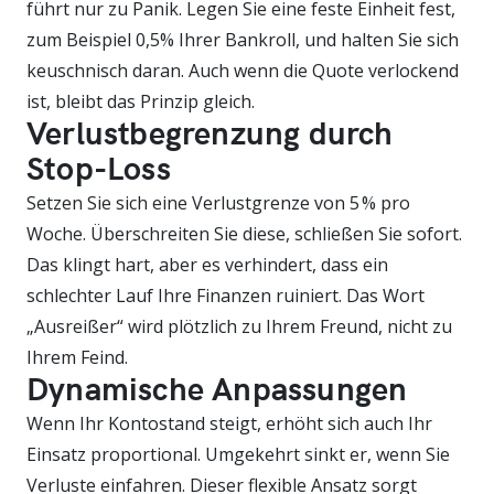
führt nur zu Panik. Legen Sie eine feste Einheit fest,
zum Beispiel 0,5% Ihrer Bankroll, und halten Sie sich
keuschnisch daran. Auch wenn die Quote verlockend
ist, bleibt das Prinzip gleich.
Verlustbegrenzung durch
Stop-Loss
Setzen Sie sich eine Verlustgrenze von 5 % pro
Woche. Überschreiten Sie diese, schließen Sie sofort.
Das klingt hart, aber es verhindert, dass ein
schlechter Lauf Ihre Finanzen ruiniert. Das Wort
„Ausreißer“ wird plötzlich zu Ihrem Freund, nicht zu
Ihrem Feind.
Dynamische Anpassungen
Wenn Ihr Kontostand steigt, erhöht sich auch Ihr
Einsatz proportional. Umgekehrt sinkt er, wenn Sie
Verluste einfahren. Dieser flexible Ansatz sorgt