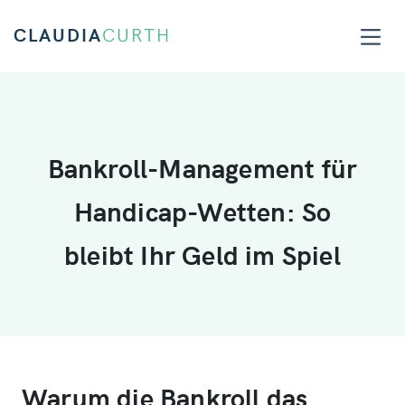
CLAUDIA
CURTH
Bankroll-Management für
Handicap-Wetten: So
bleibt Ihr Geld im Spiel
Warum die Bankroll das