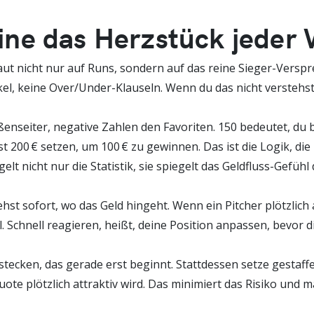
ne das Herzstück jeder W
chaut nicht nur auf Runs, sondern auf das reine Sieger-Vers
, keine Over/Under-Klauseln. Wenn du das nicht verstehst, 
ßenseiter, negative Zahlen den Favoriten. 150 bedeutet, du 
st 200 € setzen, um 100 € zu gewinnen. Das ist die Logik, d
gelt nicht nur die Statistik, sie spiegelt das Geldfluss-Gefüh
ehst sofort, wo das Geld hingeht. Wenn ein Pitcher plötzlich 
al. Schnell reagieren, heißt, deine Position anpassen, bevor 
l stecken, das gerade erst beginnt. Stattdessen setze gestaff
ote plötzlich attraktiv wird. Das minimiert das Risiko und 