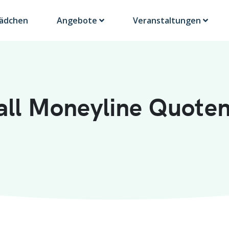
Lädchen
Angebote
Veranstaltungen
all Moneyline Quote