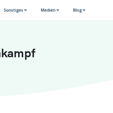
Sonstiges
Medien
Blog
nkampf