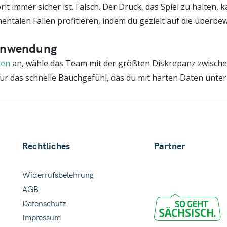
t immer sicher ist. Falsch. Der Druck, das Spiel zu halten,
 mentalen Fallen profitieren, indem du gezielt auf die überb
 Anwendung
ten
an, wähle das Team mit der größten Diskrepanz zwisc
nur das schnelle Bauchgefühl, das du mit harten Daten unte
Rechtliches
Partner
Widerrufsbelehrung
AGB
Datenschutz
Impressum