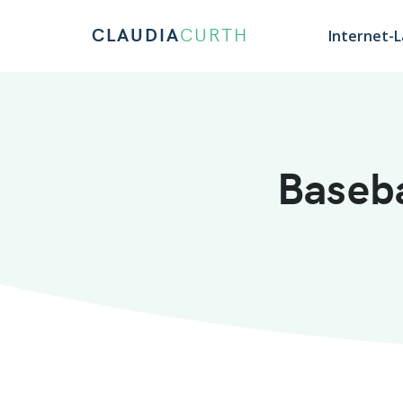
CLAUDIA
CURTH
Internet-
Baseb