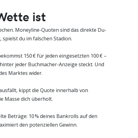
ette ist
prechen. Moneyline-Quoten sind das direkte Du-
spielst du im falschen Stadion.
bekommst 150 € für jeden eingesetzten 100 € –
ie hinter jeder Buchmacher-Anzeige steckt. Und
l des Marktes wider.
ausfällt, kippt die Quote innerhalb von
die Masse dich überholt.
elte Beträge: 10 % deines Bankrolls auf den
maximiert den potenziellen Gewinn.