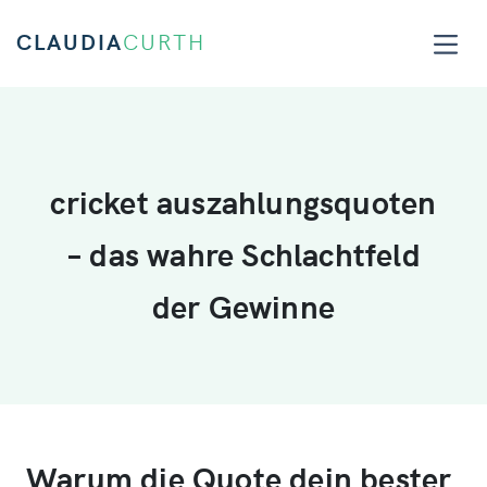
CLAUDIA
CURTH
cricket auszahlungsquoten
– das wahre Schlachtfeld
der Gewinne
Warum die Quote dein bester