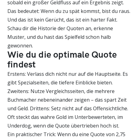
sobald ein großer Geldfluss auf ein Ergebnis zeigt.
Das bedeutet: Wenn du zu spät kommst, bist du raus.
Und das ist kein Gerücht, das ist ein harter Fakt.
Schau dir die Historie der Quoten an, erkenne
Muster, und du hast das Spielfeld schon halb
gewonnen.
Wie du die optimale Quote
findest
Erstens: Verlass dich nicht nur auf die Hauptseite. Es
gibt Spezialseiten, die tiefere Einblicke bieten.
Zweitens: Nutze Vergleichsseiten, die mehrere
Buchmacher nebeneinander zeigen – das spart Zeit
und Geld. Drittens: Setz nicht auf das Offensichtliche.
Oft steckt das wahre Gold im Unterbewerteten, im
Underdog, wenn die Quote übertrieben hoch ist.
Ein praktischer Trick: Wenn du eine Quote von 2,75