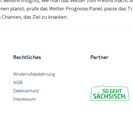
rt weitere Insights, wie man das Wetter zum Freund macht u
nen planst, prüfe das Wetter‑Prognose‑Panel, passe das Tra
 Chancen, das Ziel zu knacken.
Rechtliches
Partner
Widerrufsbelehrung
AGB
Datenschutz
Impressum