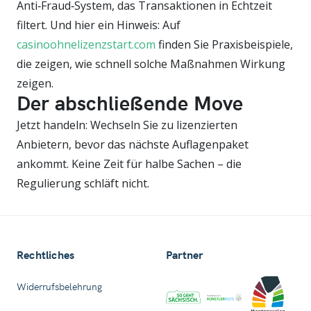
Anti‑Fraud‑System, das Transaktionen in Echtzeit
filtert. Und hier ein Hinweis: Auf
casinoohnelizenzstart.com
finden Sie Praxisbeispiele,
die zeigen, wie schnell solche Maßnahmen Wirkung
zeigen.
Der abschließende Move
Jetzt handeln: Wechseln Sie zu lizenzierten
Anbietern, bevor das nächste Auflagenpaket
ankommt. Keine Zeit für halbe Sachen – die
Regulierung schläft nicht.
Rechtliches
Partner
Widerrufsbelehrung