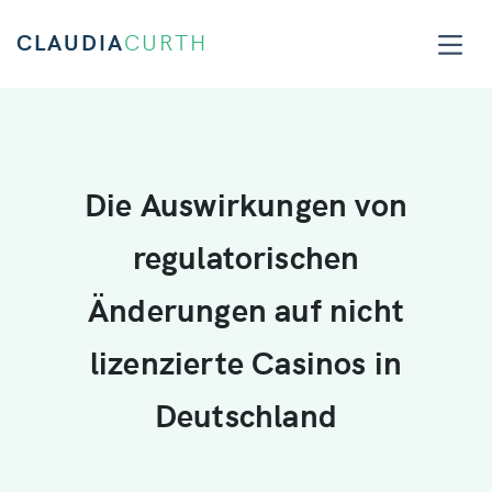
CLAUDIA
CURTH
Die Auswirkungen von
regulatorischen
Änderungen auf nicht
lizenzierte Casinos in
Deutschland