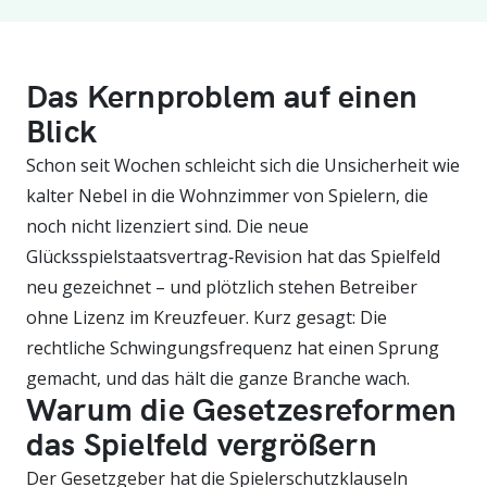
Das Kernproblem auf einen
Blick
Schon seit Wochen schleicht sich die Unsicherheit wie
kalter Nebel in die Wohnzimmer von Spielern, die
noch nicht lizenziert sind. Die neue
Glücksspielstaatsvertrag‑Revision hat das Spielfeld
neu gezeichnet – und plötzlich stehen Betreiber
ohne Lizenz im Kreuzfeuer. Kurz gesagt: Die
rechtliche Schwingungsfrequenz hat einen Sprung
gemacht, und das hält die ganze Branche wach.
Warum die Gesetzesreformen
das Spielfeld vergrößern
Der Gesetzgeber hat die Spielerschutzklauseln