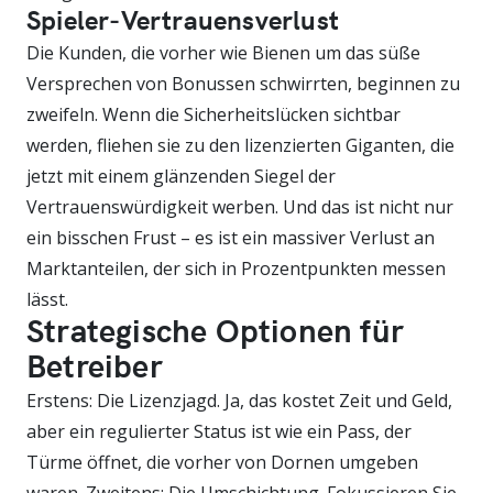
Spieler‑Vertrauensverlust
Die Kunden, die vorher wie Bienen um das süße
Versprechen von Bonussen schwirrten, beginnen zu
zweifeln. Wenn die Sicherheitslücken sichtbar
werden, fliehen sie zu den lizenzierten Giganten, die
jetzt mit einem glänzenden Siegel der
Vertrauenswürdigkeit werben. Und das ist nicht nur
ein bisschen Frust – es ist ein massiver Verlust an
Marktanteilen, der sich in Prozentpunkten messen
lässt.
Strategische Optionen für
Betreiber
Erstens: Die Lizenzjagd. Ja, das kostet Zeit und Geld,
aber ein regulierter Status ist wie ein Pass, der
Türme öffnet, die vorher von Dornen umgeben