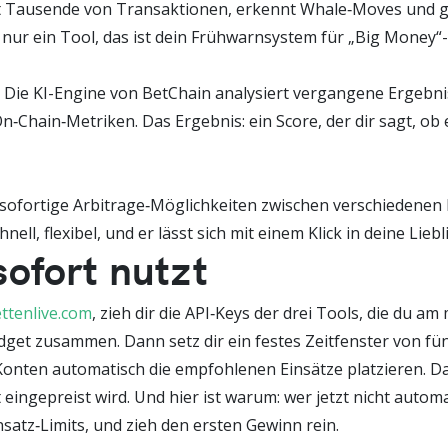
 Tausende von Transaktionen, erkennt Whale‑Moves und gibt
 nur ein Tool, das ist dein Frühwarnsystem für „Big Money“-
. Die KI-Engine von BetChain analysiert vergangene Ergebn
‑Chain‑Metriken. Das Ergebnis: ein Score, der dir sagt, ob 
ir sofortige Arbitrage‑Möglichkeiten zwischen verschiedenen
ell, flexibel, und er lässt sich mit einem Klick in deine Li
ofort nutzt
ttenlive.com
, zieh dir die API‑Keys der drei Tools, die du a
t zusammen. Dann setz dir ein festes Zeitfenster von fünf
Konten automatisch die empfohlenen Einsätze platzieren. Das
ingepreist wird. Und hier ist warum: wer jetzt nicht automat
insatz‑Limits, und zieh den ersten Gewinn rein.