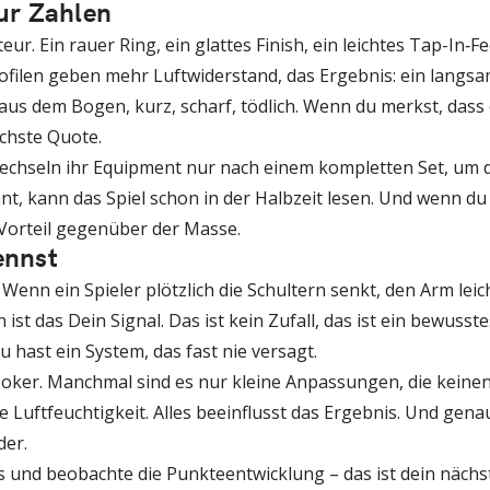
nur Zahlen
r. Ein rauer Ring, ein glattes Finish, ein leichtes Tap­-In‑Fe
Profilen geben mehr Luftwiderstand, das Ergebnis: ein langsa
aus dem Bogen, kurz, scharf, tödlich. Wenn du merkst, dass ei
chste Quote.
wechseln ihr Equipment nur nach einem kompletten Set, um d
nnt, kann das Spiel schon in der Halbzeit lesen. Und wenn du
Vorteil gegenüber der Masse.
ennst
. Wenn ein Spieler plötzlich die Schultern senkt, den Arm le
ist das Dein Signal. Das ist kein Zufall, das ist ein bewusst
du hast ein System, das fast nie versagt.
n Joker. Manchmal sind es nur kleine Anpassungen, die kein
 Luftfeuchtigkeit. Alles beeinflusst das Ergebnis. Und gena
der.
 und beobachte die Punkteentwicklung – das ist dein nächste