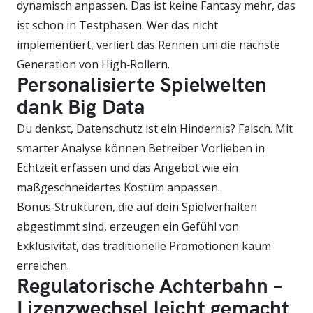
dynamisch anpassen. Das ist keine Fantasy mehr, das
ist schon in Testphasen. Wer das nicht
implementiert, verliert das Rennen um die nächste
Generation von High‑Rollern.
Personalisierte Spielwelten
dank Big Data
Du denkst, Datenschutz ist ein Hindernis? Falsch. Mit
smarter Analyse können Betreiber Vorlieben in
Echtzeit erfassen und das Angebot wie ein
maßgeschneidertes Kostüm anpassen.
Bonus‑Strukturen, die auf dein Spielverhalten
abgestimmt sind, erzeugen ein Gefühl von
Exklusivität, das traditionelle Promotionen kaum
erreichen.
Regulatorische Achterbahn –
Lizenzwechsel leicht gemacht