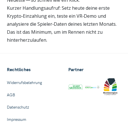
Neueste — so schnell wie ein Klick.
Kurzer Handlungsaufruf: Setz heute deine erste
Krypto‑Einzahlung ein, teste ein VR‑Demo und
analysiere die Spieler‑Daten deines letzten Monats.
Das ist das Minimum, um im Rennen nicht zu
hinterherzulaufen.
Rechtliches
Partner
Widerrufsbelehrung
AGB
Datenschutz
Impressum