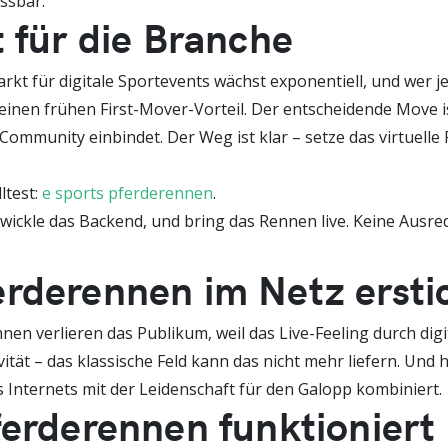
ssbar.
t für die Branche
rkt für digitale Sportevents wächst exponentiell, und wer je
 einen frühen First-Mover-Vorteil. Der entscheidende Move ist
mmunity einbindet. Der Weg ist klar – setze das virtuelle P
ltest:
e sports pferderennen
.
entwickle das Backend, und bring das Rennen live. Keine Ausr
rderennen im Netz ersti
en verlieren das Publikum, weil das Live-Feeling durch dig
ivität – das klassische Feld kann das nicht mehr liefern. Un
s Internets mit der Leidenschaft für den Galopp kombiniert.
ferderennen funktioniert