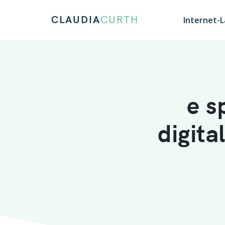
CLAUDIA
CURTH
Internet-
e s
digita