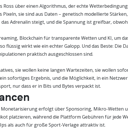
uelles Ross über einen Algorithmus, der echte Wetterbedingun
 Pixeln, sie sind aus Daten – genetisch modellierte Stärken
e, das Adrenalin steigt, und die Spannung ist greifbar, obw
Streaming, Blockchain für transparente Wetten und KI, um das
o flüssig wirkt wie ein echter Galopp. Und das Beste: Die 
nipulationen praktisch ausgeschlossen sind.
 natives, sie wollen keine langen Wartezeiten, sie wollen s
ein sofortiges Ergebnis, und die Möglichkeit, in ein Netzwe
rt, nur dass er in Bits und Bytes verpackt ist.
hancen
e Monetarisierung erfolgt über Sponsoring, Mikro-Wetten un
ot platzieren, während die Plattform Gebühren für jede Wet
ps als auch für große Sport-Verlage attraktiv ist.