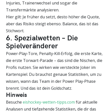
Injuries, Trainerwechsel und sogar die
Transfermärkte analysieren.
Hier gilt: Je früher du setzt, desto höher die Quote,
aber das Risiko steigt ebenso. Balance, das ist das
Stichwort.
6. Spezialwetten – Die
Spielveränderer
Power‑Play‑Tore, Penalty‑Kill‑Erfolg, die erste Karte,
die erste Torwart-Parade – das sind die Nischen, die
Profis nutzen. Sie wirken wie versteckte Joker im
Kartenspiel. Du brauchst genaue Statistiken, um zu
wissen, wann das Team in der Power Play‑Phase
brennt. Und das ist dein Goldschatz.
Hinweis
Besuche
eishockey-wetten-tipps.com
für aktuelle
Analysen und tiefgehende Statistiken, die dir das