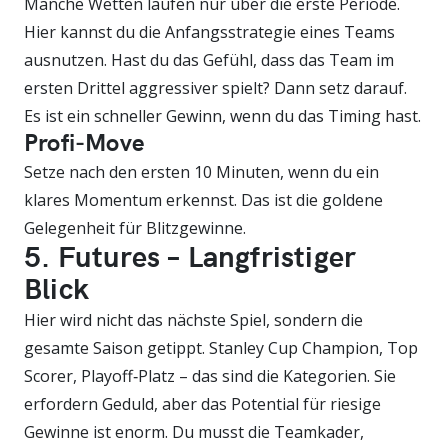
Manche Wetten laufen nur über die erste Periode.
Hier kannst du die Anfangsstrategie eines Teams
ausnutzen. Hast du das Gefühl, dass das Team im
ersten Drittel aggressiver spielt? Dann setz darauf.
Es ist ein schneller Gewinn, wenn du das Timing hast.
Profi‑Move
Setze nach den ersten 10 Minuten, wenn du ein
klares Momentum erkennst. Das ist die goldene
Gelegenheit für Blitzgewinne.
5. Futures – Langfristiger
Blick
Hier wird nicht das nächste Spiel, sondern die
gesamte Saison getippt. Stanley Cup Champion, Top
Scorer, Playoff‑Platz – das sind die Kategorien. Sie
erfordern Geduld, aber das Potential für riesige
Gewinne ist enorm. Du musst die Teamkader,