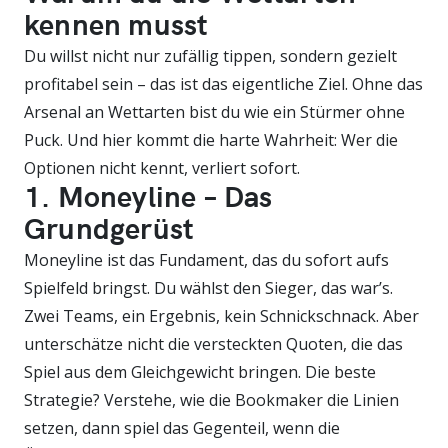
kennen musst
Du willst nicht nur zufällig tippen, sondern gezielt
profitabel sein – das ist das eigentliche Ziel. Ohne das
Arsenal an Wettarten bist du wie ein Stürmer ohne
Puck. Und hier kommt die harte Wahrheit: Wer die
Optionen nicht kennt, verliert sofort.
1. Moneyline – Das
Grundgerüst
Moneyline ist das Fundament, das du sofort aufs
Spielfeld bringst. Du wählst den Sieger, das war’s.
Zwei Teams, ein Ergebnis, kein Schnickschnack. Aber
unterschätze nicht die versteckten Quoten, die das
Spiel aus dem Gleichgewicht bringen. Die beste
Strategie? Verstehe, wie die Bookmaker die Linien
setzen, dann spiel das Gegenteil, wenn die