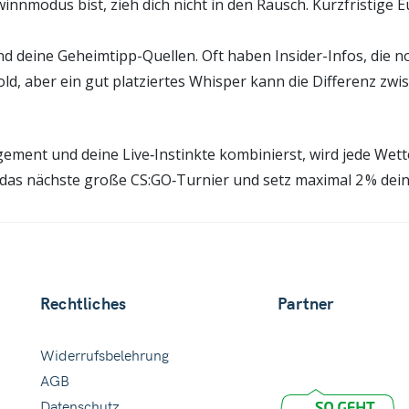
innmodus bist, zieh dich nicht in den Rausch. Kurzfristige E
nd deine Geheimtipp-Quellen. Oft haben Insider-Infos, die no
Gold, aber ein gut platziertes Whisper kann die Differenz z
ent und deine Live‑Instinkte kombinierst, wird jede Wette 
f das nächste große CS:GO‑Turnier und setz maximal 2 % deine
Rechtliches
Partner
Widerrufsbelehrung
AGB
Datenschutz