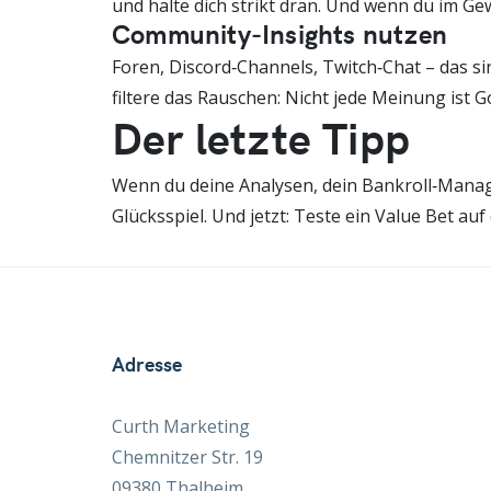
und halte dich strikt dran. Und wenn du im Gew
Community‑Insights nutzen
Foren, Discord‑Channels, Twitch‑Chat – das si
filtere das Rauschen: Nicht jede Meinung ist 
Der letzte Tipp
Wenn du deine Analysen, dein Bankroll‑Managem
Glücksspiel. Und jetzt: Teste ein Value Bet au
Adresse
Curth Marketing
Chemnitzer Str. 19
09380 Thalheim