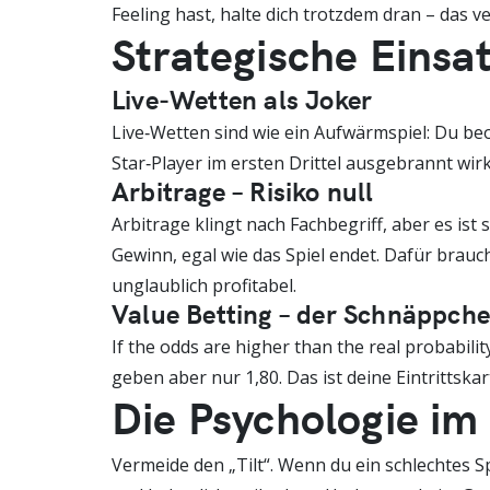
Feeling hast, halte dich trotzdem dran – das 
Strategische Einsa
Live‑Wetten als Joker
Live‑Wetten sind wie ein Aufwärmspiel: Du be
Star‑Player im ersten Drittel ausgebrannt wir
Arbitrage – Risiko null
Arbitrage klingt nach Fachbegriff, aber es is
Gewinn, egal wie das Spiel endet. Dafür brauc
unglaublich profitabel.
Value Betting – der Schnäppche
If the odds are higher than the real probabil
geben aber nur 1,80. Das ist deine Eintrittskar
Die Psychologie im 
Vermeide den „Tilt“. Wenn du ein schlechtes Sp