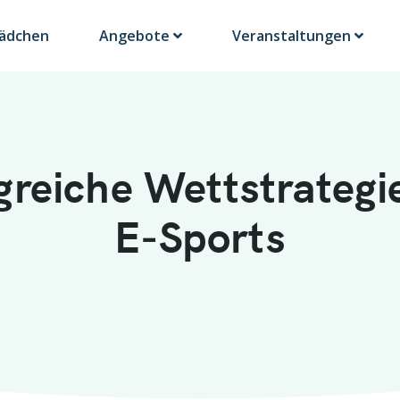
Lädchen
Angebote
Veranstaltungen
greiche Wettstrategi
E‑Sports