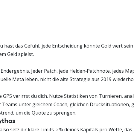
 du hast das Gefühl, jede Entscheidung könnte Gold wert sei
em Geld spielst.
das Endergebnis. Jeder Patch, jede Helden‑Patchnote, jedes M
elle Meta leben, nicht die alte Strategie aus 2019 wiederho
GPS verirrst du dich. Nutze Statistiken von Turnieren, anal
er Teams unter gleichem Coach, gleichen Drucksituationen,
tstrend, um die Quote zu sprengen.
ythos
, also setz dir klare Limits. 2 % deines Kapitals pro Wette, da