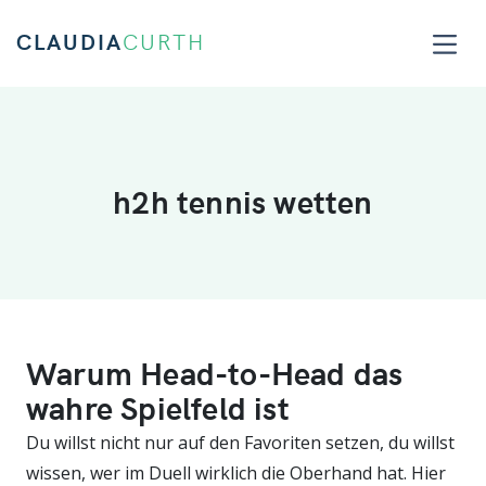
CLAUDIA
CURTH
h2h tennis wetten
Warum Head-to-Head das
wahre Spielfeld ist
Du willst nicht nur auf den Favoriten setzen, du willst
wissen, wer im Duell wirklich die Oberhand hat. Hier