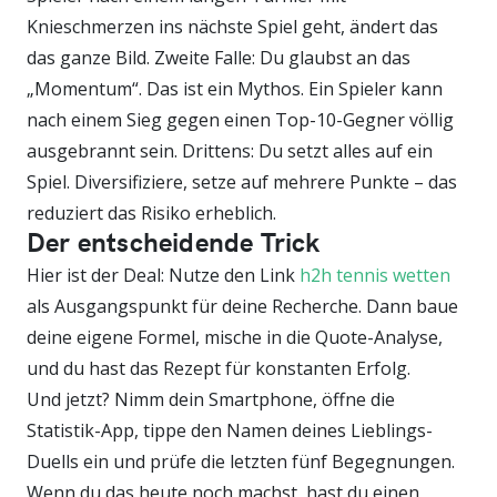
Knieschmerzen ins nächste Spiel geht, ändert das
das ganze Bild. Zweite Falle: Du glaubst an das
„Momentum“. Das ist ein Mythos. Ein Spieler kann
nach einem Sieg gegen einen Top-10-Gegner völlig
ausgebrannt sein. Drittens: Du setzt alles auf ein
Spiel. Diversifiziere, setze auf mehrere Punkte – das
reduziert das Risiko erheblich.
Der entscheidende Trick
Hier ist der Deal: Nutze den Link
h2h tennis wetten
als Ausgangspunkt für deine Recherche. Dann baue
deine eigene Formel, mische in die Quote-Analyse,
und du hast das Rezept für konstanten Erfolg.
Und jetzt? Nimm dein Smartphone, öffne die
Statistik-App, tippe den Namen deines Lieblings-
Duells ein und prüfe die letzten fünf Begegnungen.
Wenn du das heute noch machst, hast du einen