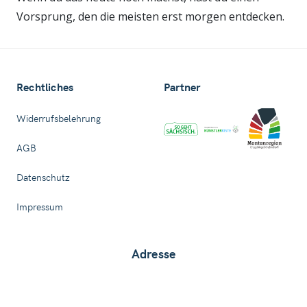
Vorsprung, den die meisten erst morgen entdecken.
Rechtliches
Partner
Widerrufsbelehrung
AGB
Datenschutz
Impressum
Adresse