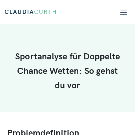
CLAUDIA
CURTH
Sportanalyse für Doppelte
Chance Wetten: So gehst
du vor
Problemdefinition