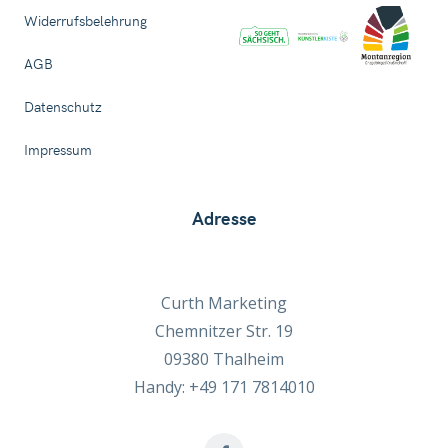
Widerrufsbelehrung
AGB
Datenschutz
Impressum
Adresse
Curth Marketing
Chemnitzer Str. 19
09380 Thalheim
Handy: +49 171 7814010