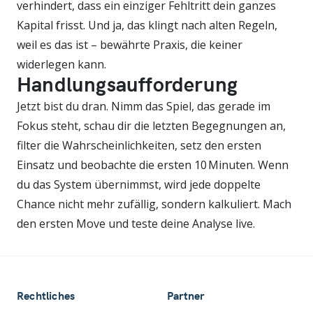
verhindert, dass ein einziger Fehltritt dein ganzes
Kapital frisst. Und ja, das klingt nach alten Regeln,
weil es das ist – bewährte Praxis, die keiner
widerlegen kann.
Handlungsaufforderung
Jetzt bist du dran. Nimm das Spiel, das gerade im
Fokus steht, schau dir die letzten Begegnungen an,
filter die Wahrscheinlichkeiten, setz den ersten
Einsatz und beobachte die ersten 10 Minuten. Wenn
du das System übernimmst, wird jede doppelte
Chance nicht mehr zufällig, sondern kalkuliert. Mach
den ersten Move und teste deine Analyse live.
Rechtliches
Partner