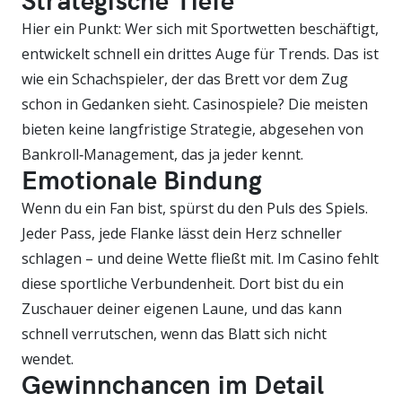
Strategische Tiefe
Hier ein Punkt: Wer sich mit Sportwetten beschäftigt,
entwickelt schnell ein drittes Auge für Trends. Das ist
wie ein Schachspieler, der das Brett vor dem Zug
schon in Gedanken sieht. Casinospiele? Die meisten
bieten keine langfristige Strategie, abgesehen von
Bankroll‑Management, das ja jeder kennt.
Emotionale Bindung
Wenn du ein Fan bist, spürst du den Puls des Spiels.
Jeder Pass, jede Flanke lässt dein Herz schneller
schlagen – und deine Wette fließt mit. Im Casino fehlt
diese sportliche Verbundenheit. Dort bist du ein
Zuschauer deiner eigenen Laune, und das kann
schnell verrutschen, wenn das Blatt sich nicht
wendet.
Gewinnchancen im Detail