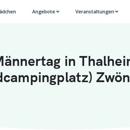
Lädchen
Angebote
Veranstaltungen
ännertag in Thalhe
dcampingplatz) Zwöni