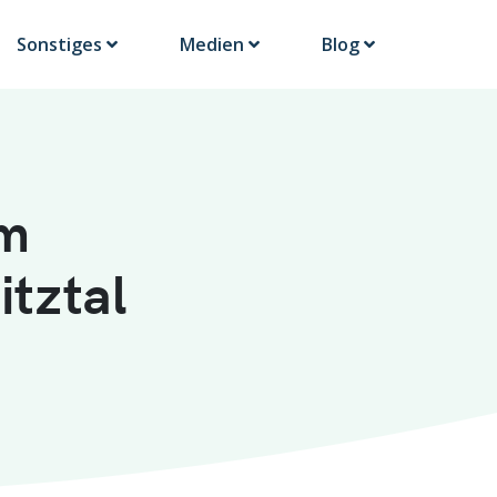
Sonstiges
Medien
Blog
im
tztal