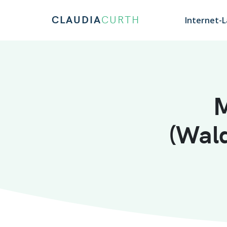
CLAUDIA
CURTH
Internet-
M
(Wal