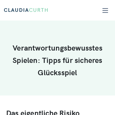
CLAUDIA
CURTH
Verantwortungsbewusstes
Spielen: Tipps für sicheres
Glücksspiel
Das eigentliche Risiko