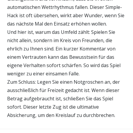
automatischen Wettrhythmus fallen. Dieser Simple-
Hack ist oft übersehen, wirkt aber Wunder, wenn Sie
das nächste Mal den Einsatz erhöhen wollen.
Und hier ist, warum das Umfeld zählt: Spielen Sie
nicht allein, sondern im Kreis von Freunden, die
ehrlich zu Ihnen sind. Ein kurzer Kommentar von
einem Vertrauten kann das Bewusstsein für das
eigene Verhalten sofort schärfen. So wird das Spiel
weniger zu einer einsamen Falle.
Zum Schluss: Legen Sie einen Notgroschen an, der
ausschließlich für Freizeit gedacht ist. Wenn dieser
Betrag aufgebraucht ist, schließen Sie das Spiel
sofort. Dieser letzte Zug ist die ultimative
Absicherung, um den Kreislauf zu durchbrechen.