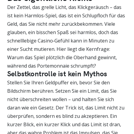
Der Zettel, das grelle Licht, das Klickgeräusch – das
ist kein Harmlos-Spiel, das ist ein Schlupfloch für das
Geld, das Sie nicht mehr zurückbekommen. Viele
glauben, ein bisschen Spaß sei harmlos, doch das
schnelllebige Casino‑Gefühl kann in Minuten zu
einer Sucht mutieren. Hier liegt die Kernfrage:
Warum das Spiel plötzlich die Oberhand gewinnt,
während das Portemonnaie schrumpft?
Selbstkontrolle ist kein Mythos
Stellen Sie Ihren Geldpuffer ein, bevor Sie den
Bildschirm berühren. Setzen Sie ein Limit, das Sie
nicht überschreiten wollen – und halten Sie sich
daran wie ein Gesetz. Der Trick ist, das Limit nicht zu
überprüfen, sondern es blind zu akzeptieren. Ein
kurzer Blick, ein kurzer Klick und das Limit ist dran,
aber das wahre Problem ist das Impulsen, das Sie