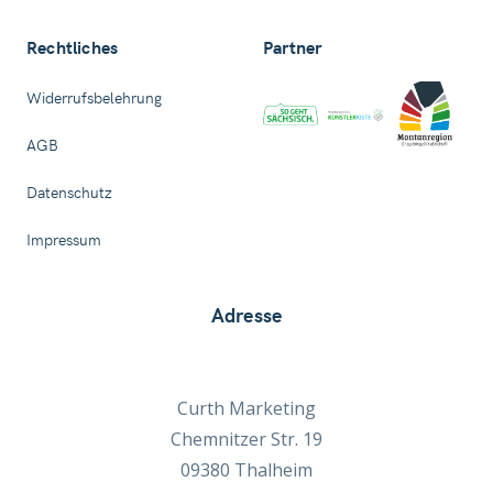
Rechtliches
Partner
Widerrufsbelehrung
AGB
Datenschutz
Impressum
Adresse
Curth Marketing
Chemnitzer Str. 19
09380 Thalheim