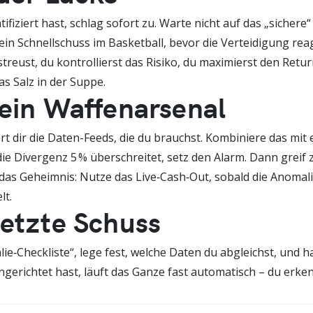
tifiziert hast, schlag sofort zu. Warte nicht auf das „sicher
 ein Schnellschuss im Basketball, bevor die Verteidigung reag
streust, du kontrollierst das Risiko, du maximierst den Retur
as Salz in der Suppe.
Dein Waffenarsenal
ert dir die Daten-Feeds, die du brauchst. Kombiniere das mit
e Divergenz 5 % überschreitet, setz den Alarm. Dann greif z
as Geheimnis: Nutze das Live‑Cash‑Out, sobald die Anomalie
lt.
letzte Schuss
ie‑Checkliste“, lege fest, welche Daten du abgleichst, und ha
erichtet hast, läuft das Ganze fast automatisch – du erkenns