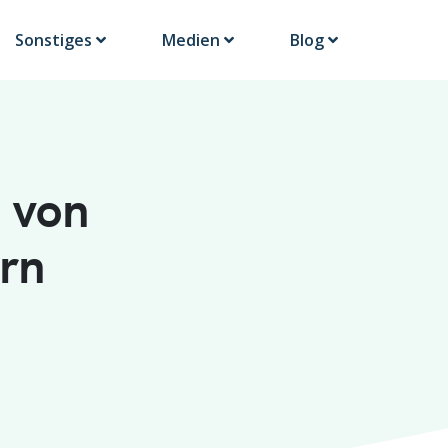
Sonstiges
Medien
Blog
 von
rn