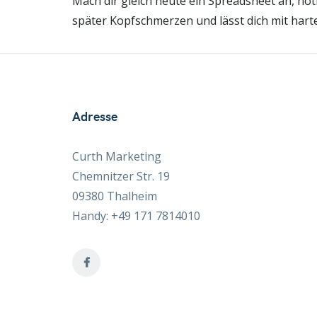
Mach dir gleich heute ein Spreadsheet an, not
später Kopfschmerzen und lässt dich mit harte
Adresse
Curth Marketing
Chemnitzer Str. 19
09380 Thalheim
Handy: +49 171 7814010