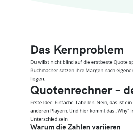
Das Kernproblem
Du willst nicht blind auf die erstbeste Quote s
Buchmacher setzen ihre Margen nach eigenen 
liegen.
Quotenrechner – d
Erste Idee: Einfache Tabellen. Nein, das ist e
anderen Playern. Und hier kommt das „Why“ in
Unterschied sein.
Warum die Zahlen variieren