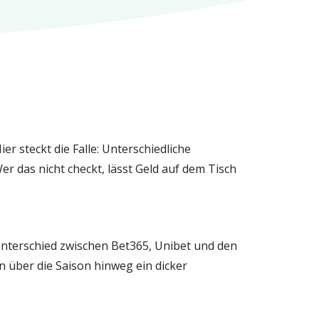
er steckt die Falle: Unterschiedliche
 das nicht checkt, lässt Geld auf dem Tisch
n Unterschied zwischen Bet365, Unibet und den
n über die Saison hinweg ein dicker