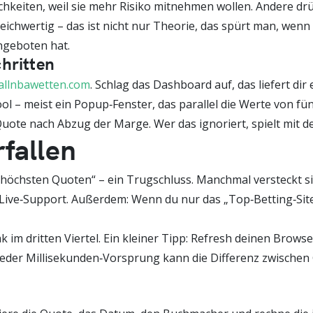
keiten, weil sie mehr Risiko mitnehmen wollen. Andere drüc
gleichwertig – das ist nicht nur Theorie, das spürt man, wenn
angeboten hat.
chritten
allnbawetten.com
. Schlag das Dashboard auf, das liefert di
l – meist ein Popup‑Fenster, das parallel die Werte von fünf 
Quote nach Abzug der Marge. Wer das ignoriert, spielt mit de
fallen
höchsten Quoten“ – ein Trugschluss. Manchmal versteckt sic
Live‑Support. Außerdem: Wenn du nur das „Top‑Betting‑Site
k im dritten Viertel. Ein kleiner Tipp: Refresh deinen Brows
r jeder Millisekunden‑Vorsprung kann die Differenz zwischen