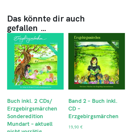
Das könnte dir auch
gefallen …
Buch inkl. 2 CDs/
Band 2 – Buch inkl.
Erzgebirgsmärchen
CD –
Sonderedition
Erzgebirgsmärchen
Mundart – aktuell
19,90
€
nicht vorrätig